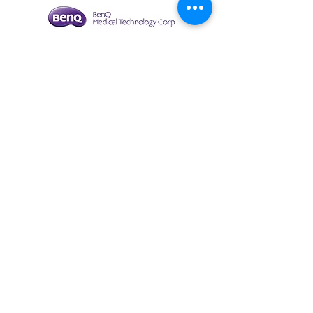
โคมไฟผ่าตัดเเบบเคลื่อนที่ชนิดหลอด
LED TriLite Ls800-500M & TriLite
Ls800-500B