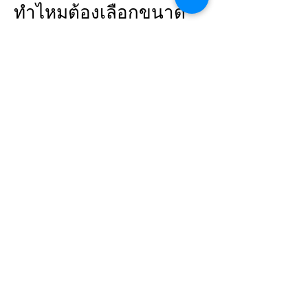
ทำไหมต้องเลือกขนาด
ถุงมือก่อนใช้งาน
บทความนี้จะมุ่งไปที่ถุงมือสำหรับศัลยกรรม
หรือบางที่นิยมเรียกกันว่า “ถุงมือผ่าตัด” นั้น
เอง ถุงมือผ่าตัดปัจจุบันมีหลายหลากชนิด
แต่สามารถแบ่งได้จากวัตถุดิบในการผลิตได้
2 แบบ ได้แก่ ผลิตจากน้ำยางธรรมชาติ และ
ผลิตจากพอลิเมอร์สังเคราะห์ เพื่อให้การสวม
ใส่ได้ง่ายโรงงานก็จะมีการเคลือบสารพิเศษ
ช่วยให้สวมใส่ได้สะดวก ในอดีตมีการใช้แป้ง
เป็นตัวช่วยในการสวมใส่ซึ่งทำให้ผู้ใช้และ
คนไข้เสี่ยงต่อการแพ้ฝุ่นแป้ง ปัจจุบัน
สำนักงานคณะกรรมการอาหารและยาไทย
(อย) ห้ามนำเข้า และจำหน่ายถุงมือสำหรับ
ศัลยกรรมชนิดมีแป้ง อย่างเป็นทางการตาม
ประกาศกระทรวงสาธารณสุข ลงราชกิจจานุ
เบกษา วันที่ 5 พฤศจิกายน 2563